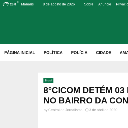
C
Manaus
8 de agosto de 2026
Sobre
Anuncie
Privaci
25.8
p
PÁGINA INICIAL
POLÍTICA
POLÍCIA
CIDADE
AM
Brasil
8°CICOM DETÉM 03
NO BAIRRO DA CO
by
Central de Jornalismo
3 de abril de 2020