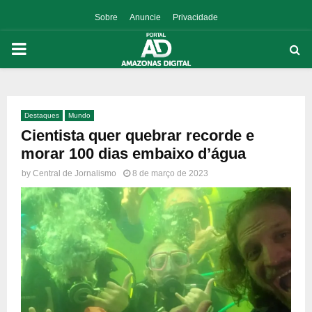
Sobre
Anuncie
Privacidade
PRIMARY
MENU
Destaques
Mundo
p
Cientista quer quebrar recorde e
morar 100 dias embaixo d’água
by
Central de Jornalismo
8 de março de 2023