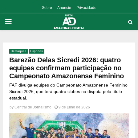
Sobre
Anuncie
Privacidade
PRIMARY
MENU
Destaques
Esportes
p
Barezão Delas Sicredi 2026: quatro
equipes confirmam participação no
Campeonato Amazonense Feminino
FAF divulga equipes do Campeonato Amazonense Feminino
Sicredi 2026, que terá quatro clubes na disputa pelo título
estadual.
by
Central de Jornalismo
9 de julho de 2026