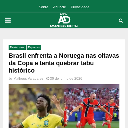
Sobre
Anuncie
Privacidade
PRIMARY
MENU
Destaques
Esportes
p
Brasil enfrenta a Noruega nas oitavas
da Copa e tenta quebrar tabu
histórico
by
Matheus Valadares
30 de junho de 2026