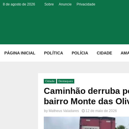
8 de agosto de 2026
Sobre
Anuncie
Privacidade
p
PÁGINA INICIAL
POLÍTICA
POLÍCIA
CIDADE
AM
Cidade
Destaques
Caminhão derruba p
bairro Monte das Oli
by
Matheus Valadares
12 de maio de 2026