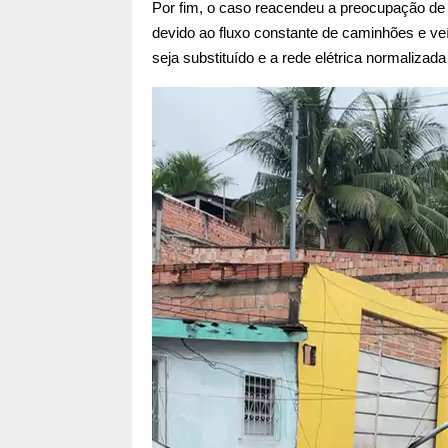
Por fim, o caso reacendeu a preocupação de 
devido ao fluxo constante de caminhões e ve
seja substituído e a rede elétrica normalizada
T
o
c
a
d
o
r
d
e
v
í
d
e
o