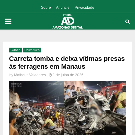
Sobre
Anuncie
Privacidade
PRIMARY
MENU
Cidade
Destaques
p
Carreta tomba e deixa vítimas presas
às ferragens em Manaus
by
Matheus Valadares
1 de julho de 2026