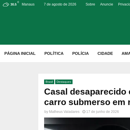
C
Manaus
7 de agosto de 2026
Sobre
Anuncie
Privac
30.5
p
PÁGINA INICIAL
POLÍTICA
POLÍCIA
CIDADE
AM
Brasil
Destaques
Casal desaparecido 
carro submerso em r
by
Matheus Valadares
17 de junho de 2026