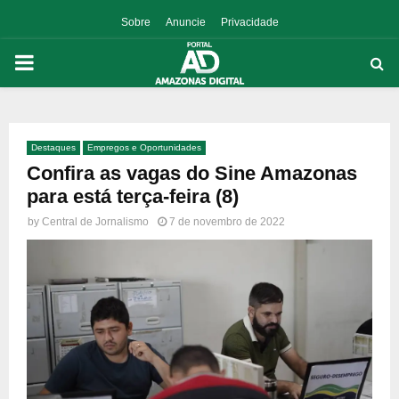
Sobre
Anuncie
Privacidade
PRIMARY
MENU
Destaques
Empregos e Oportunidades
p
Confira as vagas do Sine Amazonas
para está terça-feira (8)
by
Central de Jornalismo
7 de novembro de 2022