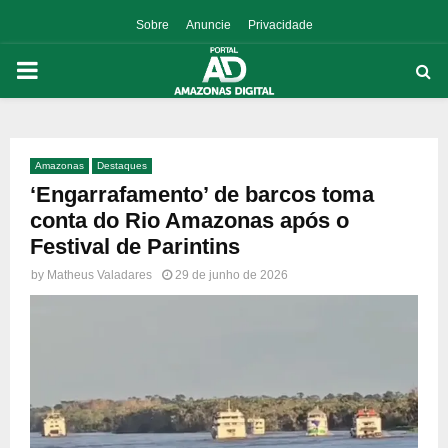
Sobre
Anuncie
Privacidade
PRIMARY
MENU
Amazonas
Destaques
p
‘Engarrafamento’ de barcos toma
conta do Rio Amazonas após o
Festival de Parintins
by
Matheus Valadares
29 de junho de 2026