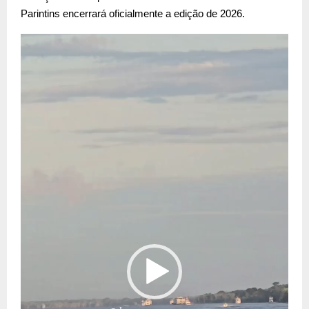
Parintins encerrará oficialmente a edição de 2026.
T
o
c
a
d
o
r
d
e
v
í
d
e
o