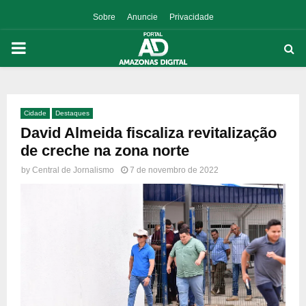
Sobre
Anuncie
Privacidade
PRIMARY
MENU
Cidade
Destaques
p
David Almeida fiscaliza revitalização
de creche na zona norte
by
Central de Jornalismo
7 de novembro de 2022