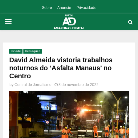
Sobre
Anuncie
Privacidade
PRIMARY
MENU
Cidade
Destaques
p
David Almeida vistoria trabalhos
noturnos do ’Asfalta Manaus’ no
Centro
by
Central de Jornalismo
8 de novembro de 2022