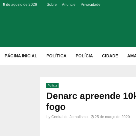
9 de agosto de 2026
Sobre
Anuncie
Privacidade
p
PÁGINA INICIAL
POLÍTICA
POLÍCIA
CIDADE
AM
Polícia
Denarc apreende 10
fogo
by
Central de Jornalismo
25 de março de 2020