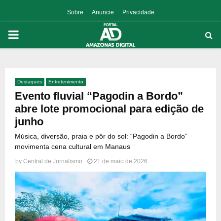
Sobre
Anuncie
Privacidade
PRIMARY
MENU
Destaques
Entretenimento
p
Evento fluvial “Pagodin a Bordo”
abre lote promocional para edição de
junho
Música, diversão, praia e pôr do sol: “Pagodin a Bordo”
movimenta cena cultural em Manaus
by
Central de Jornalismo
21 de maio de 2026