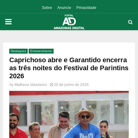
Sobre
Anuncie
Privacidade
PRIMARY
MENU
Destaques
Entretenimento
p
Caprichoso abre e Garantido encerra
as três noites do Festival de Parintins
2026
by
Matheus Valadares
20 de junho de 2026