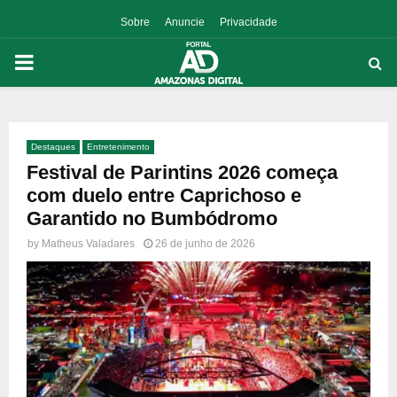
Sobre
Anuncie
Privacidade
PRIMARY
MENU
Destaques
Entretenimento
p
Festival de Parintins 2026 começa
com duelo entre Caprichoso e
Garantido no Bumbódromo
by
Matheus Valadares
26 de junho de 2026