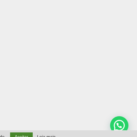
ade.
Aceitar
Leia mais