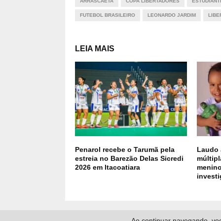
ARRASCAETA
COPA LIBERTADORES
ESTUDIANT
FUTEBOL BRASILEIRO
LEONARDO JARDIM
LIBE
LEIA MAIS
Penarol recebe o Tarumã pela
Laudo 
estreia no Barezão Delas Sicredi
múltip
2026 em Itacoatiara
menino
invest
Ao continuar navegando, voc