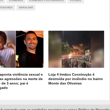
ES
FLAMENGO
FLAMENGO X ESTUDIANTES
FUTEBOL
RTADORES
MARACANÃ
aponta violência sexual e
Loja 4 Irmãos Construção é
las agressões na morte de
destruída por incêndio no bairro
 de 3 anos; pai é
Monte das Oliveiras
igado
ê concorda com as condições previstas na nossa Política de Privacid