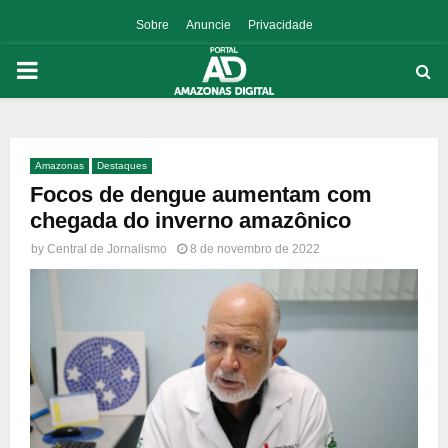
Sobre
Anuncie
Privacidade
PRIMARY
MENU
Amazonas
Destaques
p
Focos de dengue aumentam com
chegada do inverno amazônico
by
Central de Jornalismo
8 de novembro de 2022