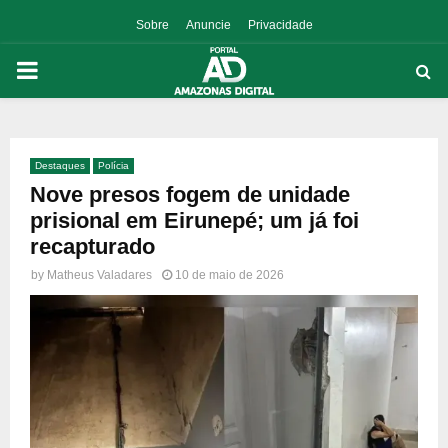
Sobre
Anuncie
Privacidade
PRIMARY
MENU
Destaques
Polícia
p
Nove presos fogem de unidade
prisional em Eirunepé; um já foi
recapturado
by
Matheus Valadares
10 de maio de 2026