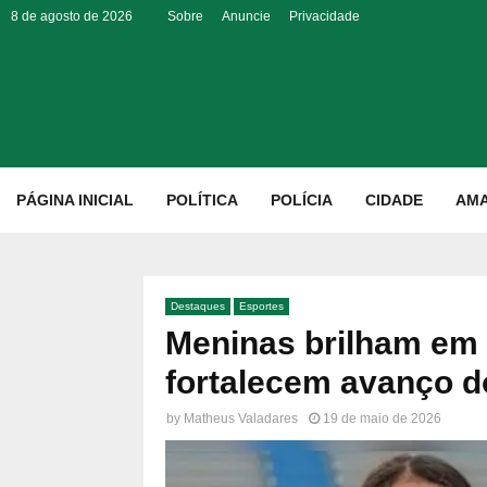
8 de agosto de 2026
Sobre
Anuncie
Privacidade
p
PÁGINA INICIAL
POLÍTICA
POLÍCIA
CIDADE
AM
Destaques
Esportes
Meninas brilham em 
fortalecem avanço d
by
Matheus Valadares
19 de maio de 2026