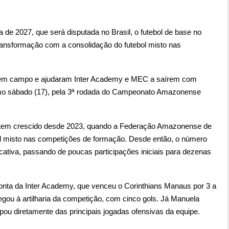
e 2027, que será disputada no Brasil, o futebol de base no
nsformação com a consolidação do futebol misto nas
 em campo e ajudaram Inter Academy e MEC a saírem com
ltimo sábado (17), pela 3ª rodada do Campeonato Amazonense
e tem crescido desde 2023, quando a Federação Amazonense de
bol misto nas competições de formação. Desde então, o número
icativa, passando de poucas participações iniciais para dezenas
onta da Inter Academy, que venceu o Corinthians Manaus por 3 a
ou à artilharia da competição, com cinco gols. Já Manuela
pou diretamente das principais jogadas ofensivas da equipe.