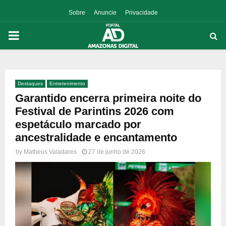
Sobre
Anuncie
Privacidade
PRIMARY
MENU
Destaques
Entretenimento
p
Garantido encerra primeira noite do
Festival de Parintins 2026 com
espetáculo marcado por
ancestralidade e encantamento
by
Matheus Valadares
27 de junho de 2026