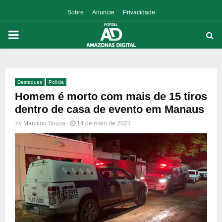
Sobre
Anuncie
Privacidade
PRIMARY
MENU
Destaques
Polícia
p
Homem é morto com mais de 15 tiros
dentro de casa de evento em Manaus
by
Marcilon Souza
14 de maio de 2023