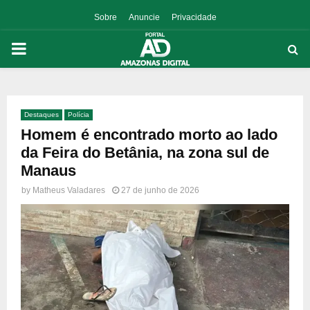
Sobre
Anuncie
Privacidade
PRIMARY
MENU
Destaques
Polícia
p
Homem é encontrado morto ao lado
da Feira do Betânia, na zona sul de
Manaus
by
Matheus Valadares
27 de junho de 2026