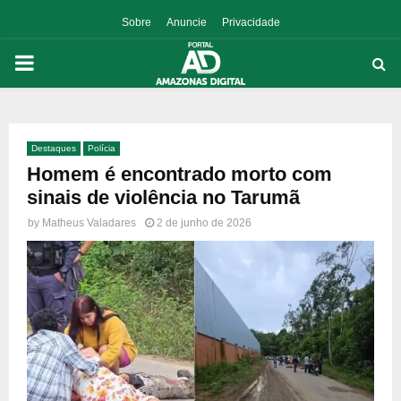
Sobre
Anuncie
Privacidade
PRIMARY
MENU
Destaques
Polícia
p
Homem é encontrado morto com
sinais de violência no Tarumã
by
Matheus Valadares
2 de junho de 2026