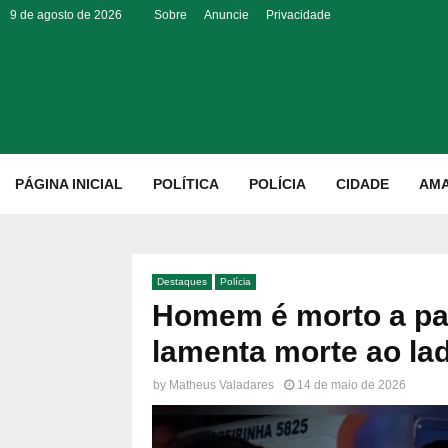
9 de agosto de 2026
Sobre
Anuncie
Privacidade
p
PÁGINA INICIAL
POLÍTICA
POLÍCIA
CIDADE
AM
Destaques
Polícia
Homem é morto a pa
lamenta morte ao la
by
Matheus Valadares
14 de maio de 2026