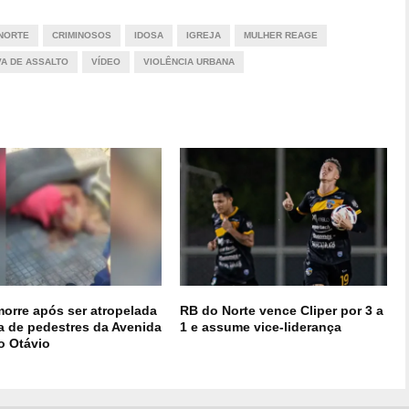
 NORTE
CRIMINOSOS
IDOSA
IGREJA
MULHER REAGE
VA DE ASSALTO
VÍDEO
VIOLÊNCIA URBANA
morre após ser atropelada
RB do Norte vence Cliper por 3 a
xa de pedestres da Avenida
1 e assume vice-liderança
o Otávio