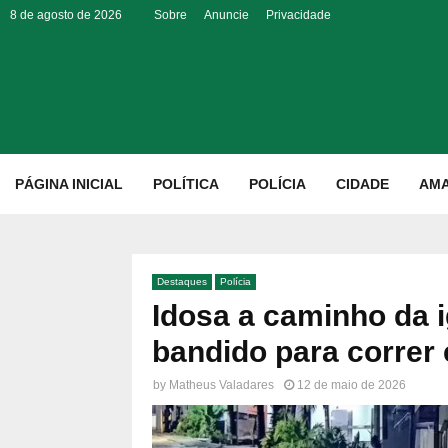
8 de agosto de 2026
Sobre
Anuncie
Privacidade
p
PÁGINA INICIAL
POLÍTICA
POLÍCIA
CIDADE
AM
Destaques
Polícia
Idosa a caminho da i
bandido para correr 
by
Matheus Valadares
12 de maio de 2026