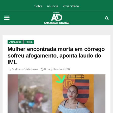
Sobre
Anuncie
Privacidade
PRIMARY
MENU
Destaques
Polícia
p
Mulher encontrada morta em córrego
sofreu afogamento, aponta laudo do
IML
by
Matheus Valadares
8 de julho de 2026