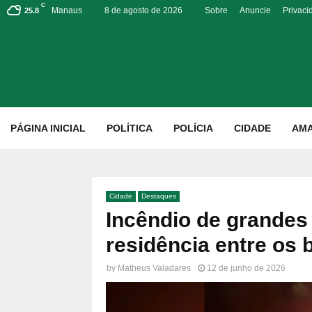
C
Manaus
8 de agosto de 2026
Sobre
Anuncie
Privaci
25.8
p
PÁGINA INICIAL
POLÍTICA
POLÍCIA
CIDADE
AM
Cidade
Destaques
Incêndio de grandes
residência entre os
by
Matheus Valadares
12 de junho de 2026