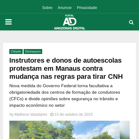
Sobre
Anuncie
Privacidade
PRIMARY
MENU
Cidade
Destaques
p
Instrutores e donos de autoescolas
protestam em Manaus contra
mudança nas regras para tirar CNH
Nova medida do Governo Federal torna facultativa a
obrigatoriedade dos centros de formação de condutores
(CFCs) e divide opiniões sobre segurança no trânsito e
impacto econômico no setor
by
Matheus Valadares
23 de outubro de 2025