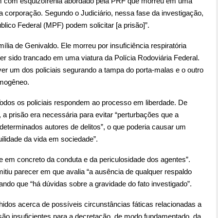
m com esquizofrenia abordado pela PRF que morreu em uma
da corporação. Segundo o Judiciário, nessa fase da investigação,
úblico Federal (MPF) podem solicitar [a prisão]”.
ília de Genivaldo. Ele morreu por insuficiência respiratória
r sido trancado em uma viatura da Polícia Rodoviária Federal.
ver um dos policiais segurando a tampa do porta-malas e o outro
imogêneo.
 Todos os policiais respondem ao processo em liberdade. De
 a prisão era necessária para evitar “perturbações que a
determinados autores de delitos”, o que poderia causar um
ilidade da vida em sociedade”.
 em concreto da conduta e da periculosidade dos agentes”.
itiu parecer em que avalia “a ausência de qualquer respaldo
ndo que “há dúvidas sobre a gravidade do fato investigado”.
idos acerca de possíveis circunstâncias fáticas relacionadas a
 são insuficientes para a decretação, de modo fundamentado, da