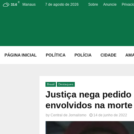
C
Manaus
7 de agosto de 2026
Sobre
Anuncie
Privac
33.6
p
PÁGINA INICIAL
POLÍTICA
POLÍCIA
CIDADE
AM
Brasil
Destaques
Justiça nega pedido 
envolvidos na morte
by
Central de Jornalismo
14 de junho de 2022