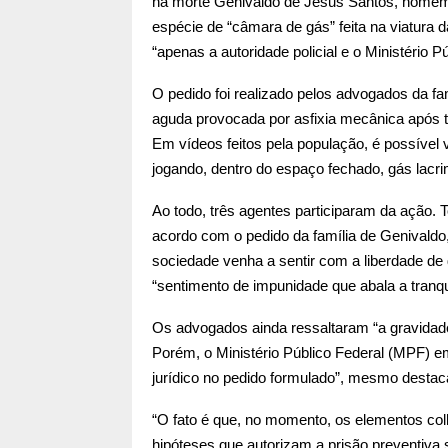
na morte Genivaldo de Jesus Santos, home
espécie de “câmara de gás” feita na viatura 
“apenas a autoridade policial e o Ministério P
O pedido foi realizado pelos advogados da fam
aguda provocada por asfixia mecânica após te
Em vídeos feitos pela população, é possível 
jogando, dentro do espaço fechado, gás lacr
Ao todo, três agentes participaram da ação.
acordo com o pedido da família de Genivaldo,
sociedade venha a sentir com a liberdade de 
“sentimento de impunidade que abala a tranqu
Os advogados ainda ressaltaram “a gravidade
Porém, o Ministério Público Federal (MPF) em
jurídico no pedido formulado”, mesmo destaca
“O fato é que, no momento, os elementos colh
hipóteses que autorizam a prisão preventiva