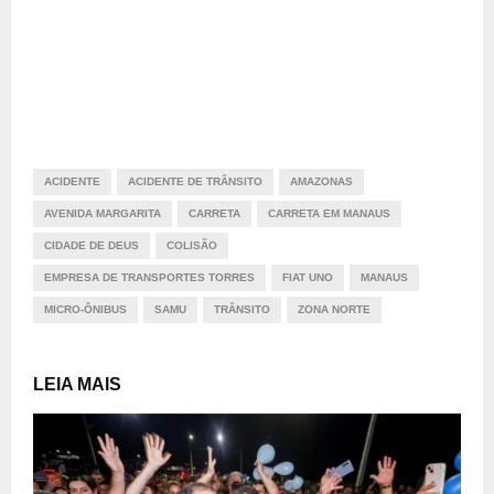
ACIDENTE
ACIDENTE DE TRÂNSITO
AMAZONAS
AVENIDA MARGARITA
CARRETA
CARRETA EM MANAUS
CIDADE DE DEUS
COLISÃO
EMPRESA DE TRANSPORTES TORRES
FIAT UNO
MANAUS
MICRO-ÔNIBUS
SAMU
TRÂNSITO
ZONA NORTE
LEIA MAIS