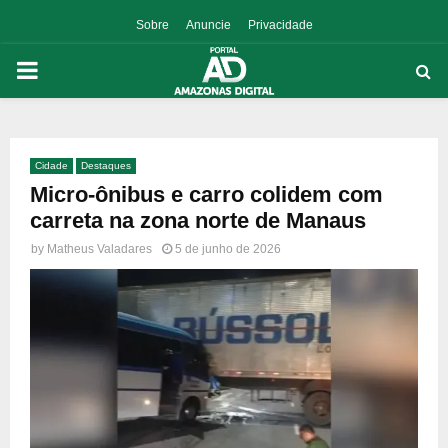
Sobre
Anuncie
Privacidade
PRIMARY
MENU
Cidade
Destaques
p
Micro-ônibus e carro colidem com
carreta na zona norte de Manaus
by
Matheus Valadares
5 de junho de 2026