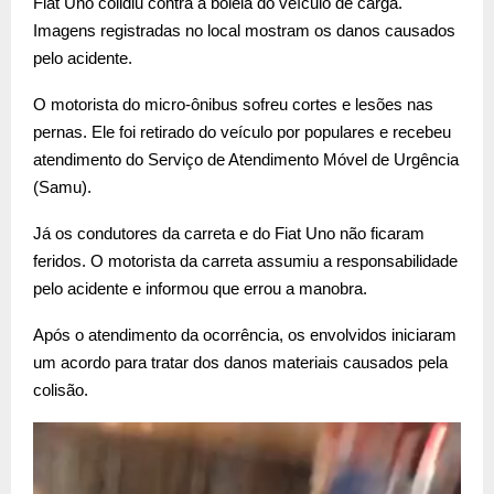
Fiat Uno colidiu contra a boleia do veículo de carga.
Imagens registradas no local mostram os danos causados
pelo acidente.
O motorista do micro-ônibus sofreu cortes e lesões nas
pernas. Ele foi retirado do veículo por populares e recebeu
atendimento do Serviço de Atendimento Móvel de Urgência
(Samu).
Já os condutores da carreta e do Fiat Uno não ficaram
feridos. O motorista da carreta assumiu a responsabilidade
pelo acidente e informou que errou a manobra.
Após o atendimento da ocorrência, os envolvidos iniciaram
um acordo para tratar dos danos materiais causados pela
colisão.
T
o
c