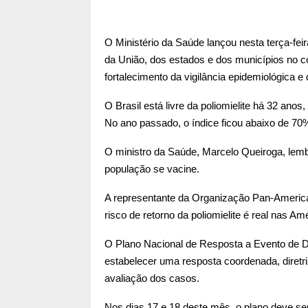
O Ministério da Saúde lançou nesta terça-feir
da União, dos estados e dos municípios no com
fortalecimento da vigilância epidemiológica e
O Brasil está livre da poliomielite há 32 ano
No ano passado, o índice ficou abaixo de 7
O ministro da Saúde, Marcelo Queiroga, lemb
população se vacine.
A representante da Organização Pan-America
risco de retorno da poliomielite é real nas Am
O Plano Nacional de Resposta a Evento de De
estabelecer uma resposta coordenada, diretri
avaliação dos casos.
Nos dias 17 e 18 deste mês, o plano deve ser