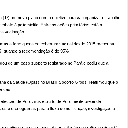
a (1º) um novo plano com o objetivo para vai organizar o trabalho
bate à poliomielite. Entre as ações prioritárias está o
 da vacinação.
s, mas a forte queda da cobertura vacinal desde 2015 preocupa.
0%, quando a recomendação é de 95%.
rou de um caso suspeito registrado no Pará e pediu que a
na da Saúde (Opas) no Brasil, Socorro Gross, reafirmou que o
éricas.
tecção de Poliovírus e Surto de Poliomielite pretende
zes e cronogramas para o fluxo de notificação, investigação e
 discutido com os estados. A capacitação de profissionais está