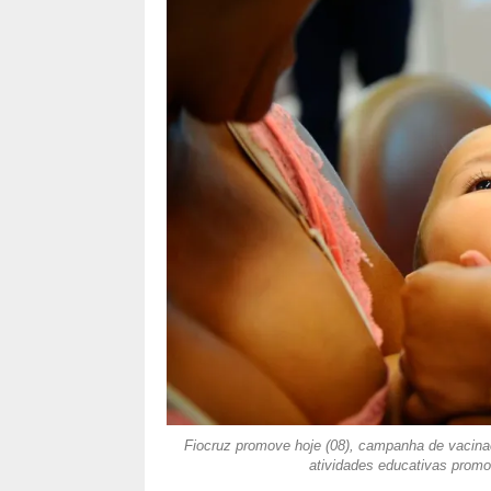
Fiocruz promove hoje (08), campanha de vacinaç
atividades educativas promov