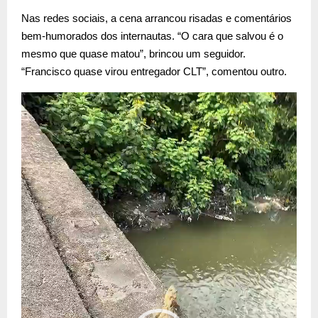
Nas redes sociais, a cena arrancou risadas e comentários
bem-humorados dos internautas. “O cara que salvou é o
mesmo que quase matou”, brincou um seguidor.
“Francisco quase virou entregador CLT”, comentou outro.
T
o
c
a
d
o
r
d
e
v
í
d
e