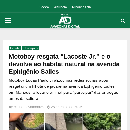
Sobre
Anuncie
Privacidade
PRIMARY
MENU
Cidade
Destaques
p
Motoboy resgata “Lacoste Jr.” e o
devolve ao habitat natural na avenida
Ephigênio Salles
Motoboy Lucas Paulo viralizou nas redes sociais após
resgatar um filhote de jacaré na avenida Ephigênio Salles,
em Manaus, e levar o animal para “participar” das entregas
antes da soltura.
by
Matheus Valadares
26 de maio de 2026