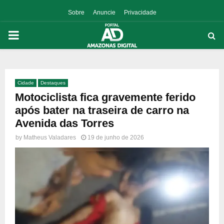
Sobre
Anuncie
Privacidade
PRIMARY
MENU
Cidade
Destaques
p
Motociclista fica gravemente ferido
após bater na traseira de carro na
Avenida das Torres
by
Matheus Valadares
19 de junho de 2026