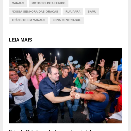
MANAUS
MOTOCICLISTA FERIDO
NOSSA SENHORA DAS GRAÇAS
RUA PARÁ
SAMU
TRÂNSITO EM MANAUS
ZONA CENTRO-SUL
LEIA MAIS