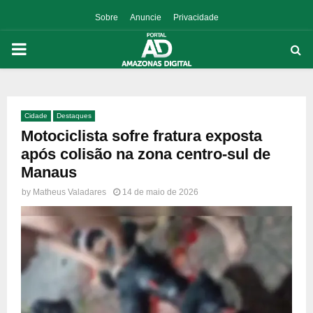
Sobre
Anuncie
Privacidade
PRIMARY
MENU
Cidade
Destaques
p
Motociclista sofre fratura exposta
após colisão na zona centro-sul de
Manaus
by
Matheus Valadares
14 de maio de 2026