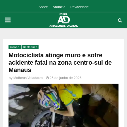
Sobre
Anuncie
Privacidade
PRIMARY
MENU
Cidade
Destaques
p
Motociclista atinge muro e sofre
acidente fatal na zona centro-sul de
Manaus
by
Matheus Valadares
25 de junho de 2026