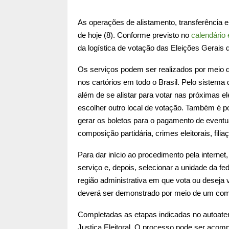
As operações de alistamento, transferência e r
de hoje (8). Conforme previsto no
calendário e
da logística de votação das Eleições Gerais d
Os serviços podem ser realizados por meio 
nos cartórios em todo o Brasil. Pelo sistema d
além de se alistar para votar nas próximas ele
escolher outro local de votação. Também é po
gerar os boletos para o pagamento de eventuais
composição partidária, crimes eleitorais, filiaç
Para dar início ao procedimento pela internet
serviço e, depois, selecionar a unidade da fe
região administrativa em que vota ou deseja vo
deverá ser demonstrado por meio de um com
Completadas as etapas indicadas no autoatend
Justiça Eleitoral. O processo pode ser acom