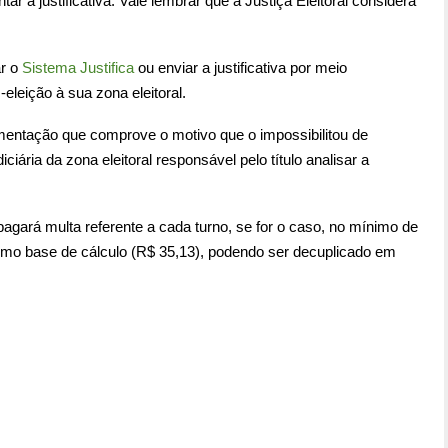
r a justificativa. Vale lembrar que a Justiça Eleitoral considera
ar o
Sistema Justifica
ou enviar a justificativa por meio
eleição à sua zona eleitoral.
umentação que comprove o motivo que o impossibilitou de
ciária da zona eleitoral responsável pelo título analisar a
pagará multa referente a cada turno, se for o caso, no mínimo de
omo base de cálculo (R$ 35,13), podendo ser decuplicado em