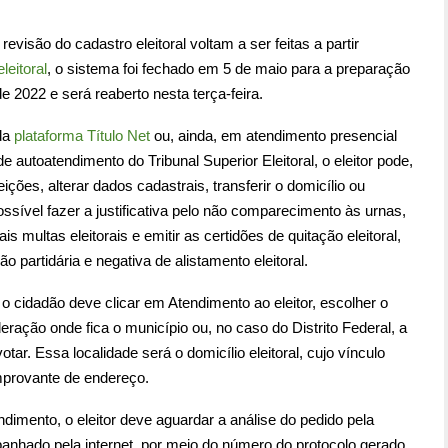
evisão do cadastro eleitoral voltam a ser feitas a partir
leitoral
, o sistema foi fechado em 5 de maio para a preparação
e 2022 e será reaberto nesta terça-feira.
da
plataforma Título Net
ou, ainda, em atendimento presencial
e autoatendimento do Tribunal Superior Eleitoral, o eleitor pode,
ições, alterar dados cadastrais, transferir o domicílio ou
ssível fazer a justificativa pelo não comparecimento às urnas,
 multas eleitorais e emitir as certidões de quitação eleitoral,
ão partidária e negativa de alistamento eleitoral.
, o cidadão deve clicar em Atendimento ao eleitor, escolher o
deração onde fica o município ou, no caso do Distrito Federal, a
tar. Essa localidade será o domicílio eleitoral, cujo vínculo
provante de endereço.
imento, o eleitor deve aguardar a análise do pedido pela
panhado pela internet, por meio do número do protocolo gerado