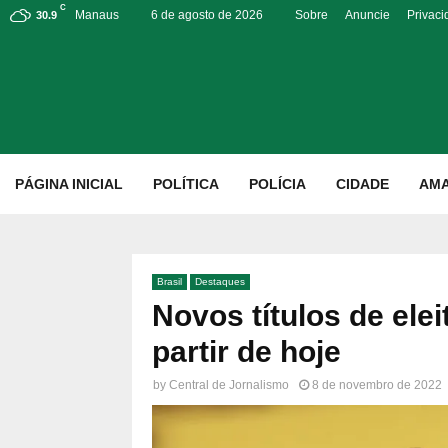
C
Manaus
6 de agosto de 2026
Sobre
Anuncie
Privac
30.9
p
PÁGINA INICIAL
POLÍTICA
POLÍCIA
CIDADE
AM
Brasil
Destaques
Novos títulos de ele
partir de hoje
by
Central de Jornalismo
8 de novembro de 2022