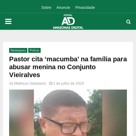
Sobre
Anuncie
Privacidade
PRIMARY
MENU
Destaques
Polícia
p
Pastor cita ‘macumba’ na família para
abusar menina no Conjunto
Vieiralves
by
Matheus Valadares
2 de julho de 2026