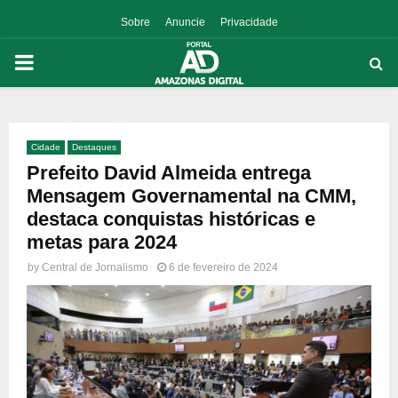
Sobre
Anuncie
Privacidade
PRIMARY
MENU
Cidade
Destaques
p
Prefeito David Almeida entrega
Mensagem Governamental na CMM,
destaca conquistas históricas e
metas para 2024
by
Central de Jornalismo
6 de fevereiro de 2024