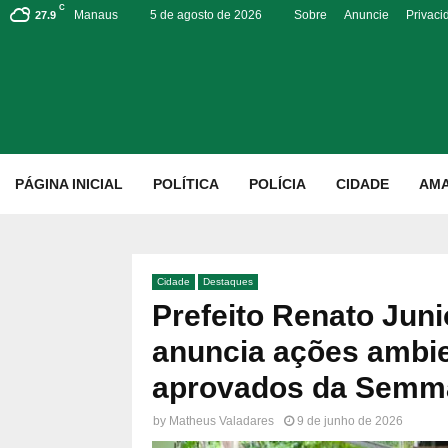
C
Manaus
5 de agosto de 2026
Sobre
Anuncie
Privaci
27.9
p
PÁGINA INICIAL
POLÍTICA
POLÍCIA
CIDADE
AM
Cidade
Destaques
Prefeito Renato Juni
anuncia ações ambi
aprovados da Semm
by
Matheus Valadares
9 de junho de 2026