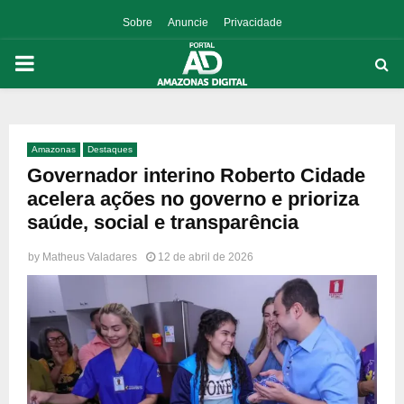
Sobre
Anuncie
Privacidade
PRIMARY
MENU
Amazonas
Destaques
p
Governador interino Roberto Cidade
acelera ações no governo e prioriza
saúde, social e transparência
by
Matheus Valadares
12 de abril de 2026