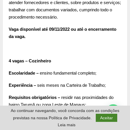
atender fornecedores e clientes, sobre produtos e serviços;
trabalhar com documentos variados, cumprindo todo o
procedimento necessário.
Vaga disponível até 09/11/2022 ou até o encerramento
da vaga.
4 vagas – Cozinheiro
Escolaridade –
ensino fundamental completo;
Experiência –
seis meses na Carteira de Trabalho;
Requisitos obrigatórios –
residir nas proximidades do
bairro Tarumã ou zona Leste de Manaus;
Ao continuar navegando, você concorda com as condições
Atividades –
realizar o pré-preparo do processamento dos
previstas na nossa Política de Privacidade.
Aceitar
alimentos; montagem de pratos, café da manhã, desjejum
Leia mais