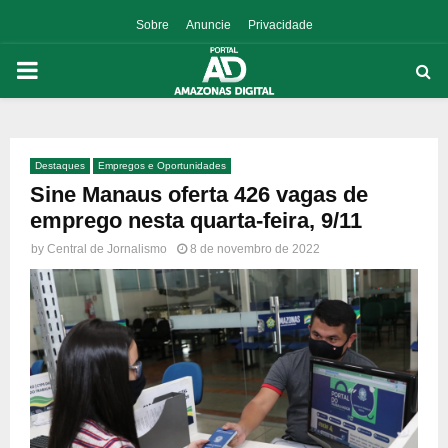
Sobre
Anuncie
Privacidade
PRIMARY
MENU
Destaques
Empregos e Oportunidades
p
Sine Manaus oferta 426 vagas de
emprego nesta quarta-feira, 9/11
by
Central de Jornalismo
8 de novembro de 2022