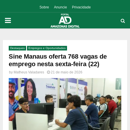
Sobre
Anuncie
Privacidade
PRIMARY
MENU
Destaques
Empregos e Oportunidades
p
Sine Manaus oferta 768 vagas de
emprego nesta sexta-feira (22)
by
Matheus Valadares
21 de maio de 2026