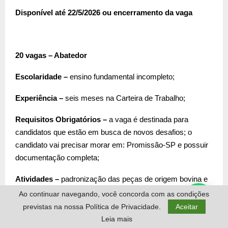
Disponível até 22/5/2026 ou encerramento da vaga
20 vagas – Abatedor
Escolaridade –
ensino fundamental incompleto;
Experiência –
seis meses na Carteira de Trabalho;
Requisitos Obrigatórios –
a vaga é destinada para
candidatos que estão em busca de novos desafios; o
candidato vai precisar morar em: Promissão-SP e possuir
documentação completa;
Atividades –
padronização das peças de origem bovina e
modelagem de cortes nobres, visando garantir o
Ao continuar navegando, você concorda com as condições
atendimento a ficha técnica; propiciar o aumento de
previstas na nossa Política de Privacidade.
Aceitar
rendimento do setor de abate, por meio da realização de
Leia mais