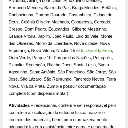
Alvorada, Aliança com Deus, Amazonino Mendes,
Armando Mendes, Bairro da Paz, Braga Mendes, Betânia,
Cachoeirinha, Campo Dourado, Castanheira, Cidade de
Deus, Colônia Oliveira Machado, Compensa, Coroado,
Crespo, Dom Pedro, Educandos, Gilberto Mestrinho,
Grande Vitória, Japiim, João Paulo, Lírio do Vale, Monte
das Oliveiras, Morro da Liberdade, Nova cidade, Nova
Esperança, Nova Vitória, Núcleo 15 e
16, Osvaldo Frota
,
Ouro Verde, Parque 10, Parque das Nações, Petrópolis,
Planalto, Redenção, Riacho Doce, Santa Luzia, Santo
Agostinho, Santo Antônio, São Francisco, São Jorge, São
José, São Lázaro, São Raimundo, Tancredo Neves, Terra
Nova, Vila da Prata, Zumbi e possuir documentação
completa (com dispensa militar);
Atividades –
recepcionar, conferir e ser responsável pelo
controle e a localização do estoque físico; realizar o
controle dos materiais, bem como o armazenamento
adequado; fazer a assistência entre carga e descarga de