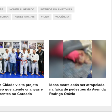
PÉ
HOMEM ALGEMADO
INTERIOR DO AMAZONAS
MILITAR
REDES SOCIAIS
VÍDEO
VIOLÊNCIA
 Cidade visita projeto
Idosa morre após ser atropelada
ivo que atende crianças e
na faixa de pedestres da Avenida
centes no Coroado
Rodrigo Otávio