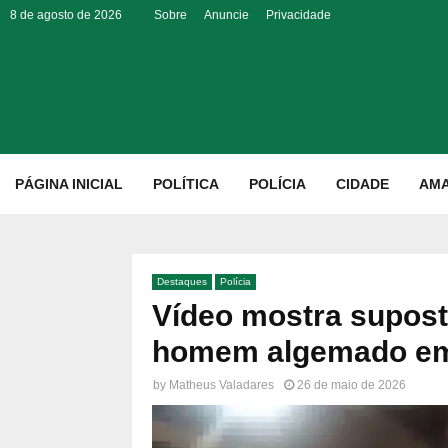
8 de agosto de 2026
Sobre
Anuncie
Privacidade
p
PÁGINA INICIAL
POLÍTICA
POLÍCIA
CIDADE
AM
Destaques
Polícia
Vídeo mostra suposto
homem algemado em
by
Matheus Valadares
26 de maio de 2026