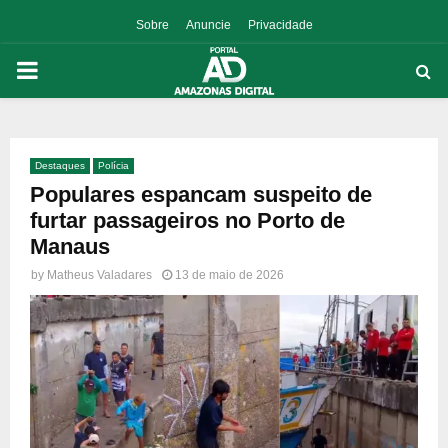
Sobre
Anuncie
Privacidade
PRIMARY
MENU
Destaques
Polícia
p
Populares espancam suspeito de
furtar passageiros no Porto de
Manaus
by
Matheus Valadares
13 de maio de 2026