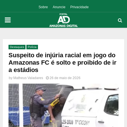
Sobre
Anuncie
Privacidade
PRIMARY
MENU
Destaques
Polícia
p
Suspeito de injúria racial em jogo do
Amazonas FC é solto e proibido de ir
a estádios
by
Matheus Valadares
26 de maio de 2026