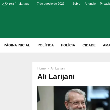
C
Manaus
7 de agosto de 2026
Sobre
Anuncie
Privac
30.5
p
PÁGINA INICIAL
POLÍTICA
POLÍCIA
CIDADE
AM
Home
Ali Larijani
Ali Larijani