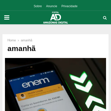
Sobre
Anuncie
Privacidade
PRIMARY
MENU
Home
amanhã
p
amanhã