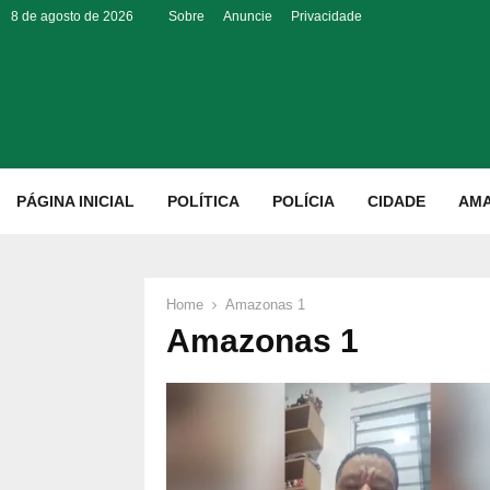
8 de agosto de 2026
Sobre
Anuncie
Privacidade
p
PÁGINA INICIAL
POLÍTICA
POLÍCIA
CIDADE
AM
Home
Amazonas 1
Amazonas 1