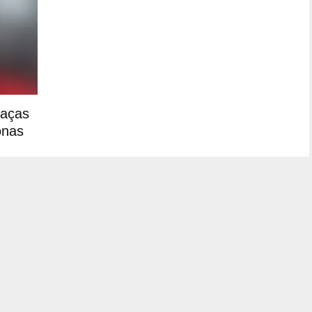
eaças
onas