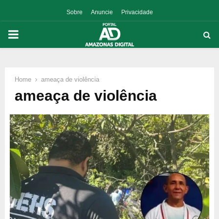
Sobre
Anuncie
Privacidade
PRIMARY
MENU
Home
ameaça de violência
p
ameaça de violência