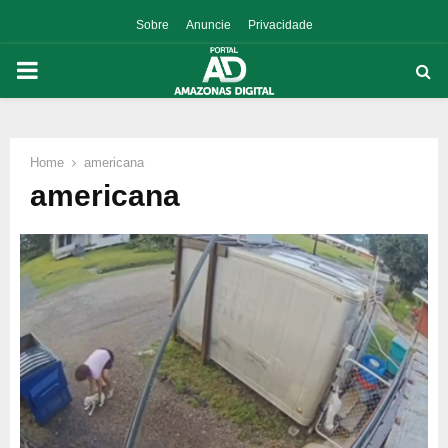
Sobre
Anuncie
Privacidade
PRIMARY
MENU
Home
americana
p
americana